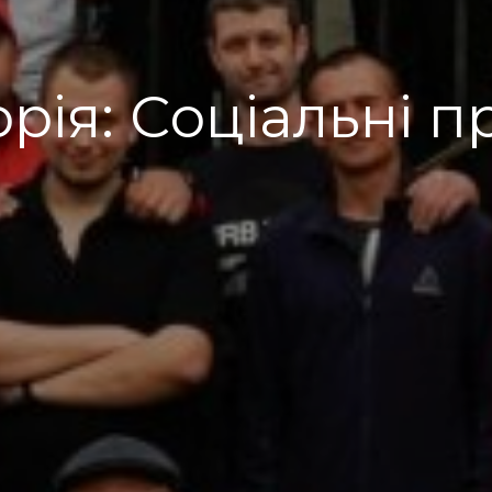
орія:
Соціальні п