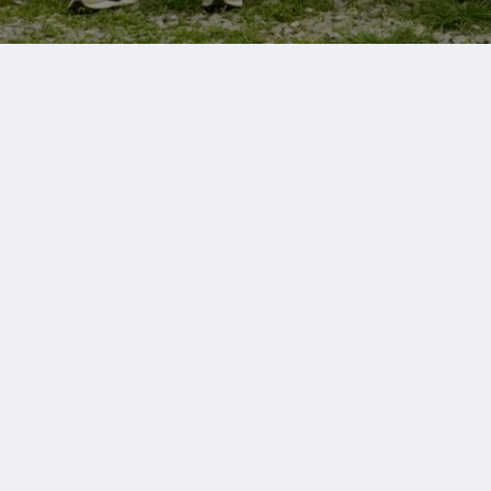
Copyright © 2026
Спасіння
All Rights Reserved |
Love&Healing |
Політика конфіденційності
Спасіння
Про нас
Соціальні проекти
Контакти