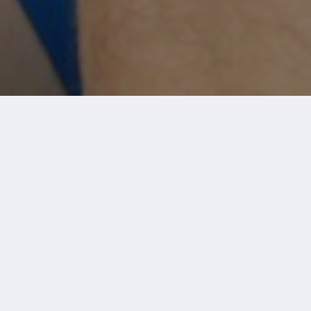
Я , Петро Петрович Коханівський , був
народжений за Радянського Союзу, у
середньостатистичній сім’ї.
З раннього дитинства батьки привили мені
хорошу звичку: прагнути бути найкращим у
всіх справах , які я розпочинав! Завдяки саме
цьому я отримав безліч відзнак, відмінних
характеристик та здобув 5 дипломів. Після