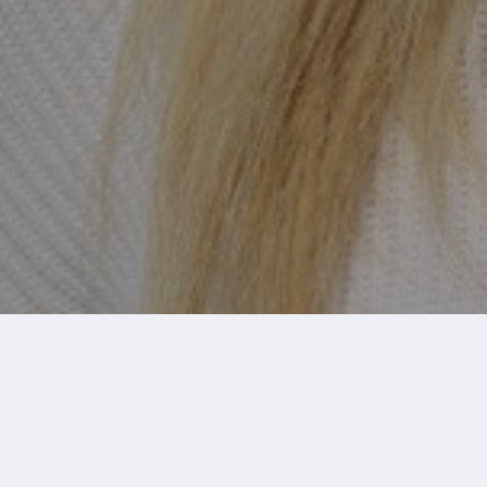
(керівник жіночого центру Метенів)
+380 97 241 95 66 моб.